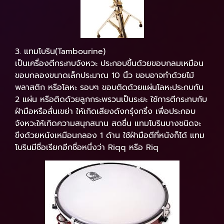
3. แทมโบริน(Tambourine)
เป็นเครื่องตีกระทบจังหวะ ประกอบขึ้นด้วยขอบกลมเหมือน
ขอบกลองขนาดเล็กประมาณ 10 นิ้ว ขอบอาจทำด้วยไม้
พลาสติก หรือโลหะ รอบๆ ขอบติดด้วยแผ่นโลหะประกบกัน
2 แผ่น หรือติดด้วยลูกกระพรวนเป็นระยะ ใช้การตีกระทบกับ
ฝ่ามือหรือสั่นเขย่า ให้เกิดเสียงดังกรุ๋งกริ๋ง เพื่อประกอบ
จังหวะให้เกิดความสนุกสนาน สดชื่น แทมโบรินบางชนิดจะ
ขึงด้วยหนังเหมือนกลอง 1 ด้าน ใช้ฝ่ามือตีที่หนังก็ได้ แทม
โบรินมีชื่อเรียกอีกชื่อหนึ่งว่า Riqq หรือ Riq